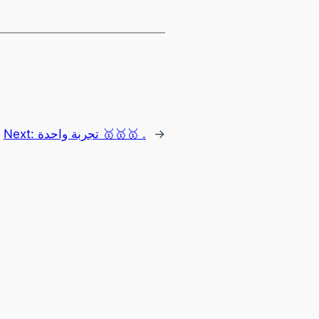
Next:
تجربة واحدة 🥇🥇🥇 .
→