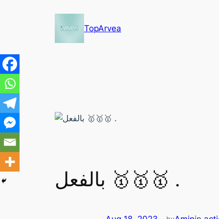
Skip
to
TopArvea
content
بالفعل 🥇🥇🥇 .
by