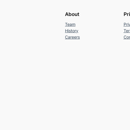
About
Pr
Team
Pri
History
Ter
Careers
Con