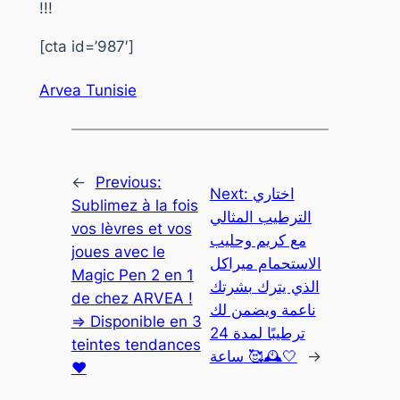
!!!
[cta id=’987′]
Arvea Tunisie
←
Previous:
اختاري
Next:
Sublimez à la fois
الترطيب المثالي
vos lèvres et vos
مع كريم وحليب
joues avec le
الاستحمام ميراكل
Magic Pen 2 en 1
الذي يترك بشرتك
de chez ARVEA !
ناعمة ويضمن لك
=> Disponible en 3
ترطيبًا لمدة 24
teintes tendances
→
ساعة 🥰🕰🤍
❤